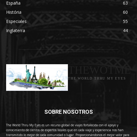
España
63
História
60
Especiales
55
Inglaterra
44
THEWOTME
THE WORLD THRU MY EYES
SOBRE NOSOTROS
The World Thru My Eyes es un recurso global de viajes fortalecida con el apoyo y
conocimiento de cientos de expertos locales que en cada viaje y experiencia nos han
transmitido lo mejor de cada comunidad o lugar. Proporcionándonos el mejor valor para