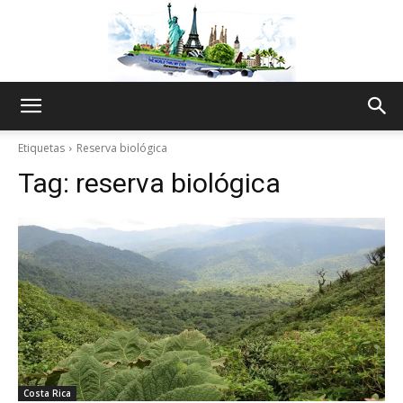
The
Etiquetas
Reserva biológica
Tag:
reserva biológica
World
Thru
My
Costa Rica