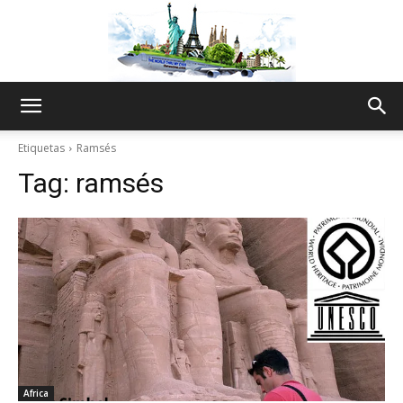
The
Etiquetas
Ramsés
Tag:
ramsés
World
Thru
My
Africa