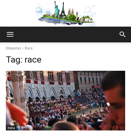
The
Etiquetas
Race
Tag:
race
World
Thru
My
Italia