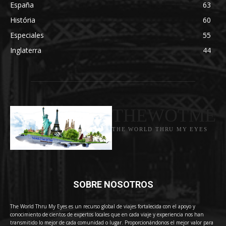
España
63
História
60
Especiales
55
Inglaterra
44
THEWOTME
THE WORLD THRU MY EYES
SOBRE NOSOTROS
The World Thru My Eyes es un recurso global de viajes fortalecida con el apoyo y
conocimiento de cientos de expertos locales que en cada viaje y experiencia nos han
transmitido lo mejor de cada comunidad o lugar. Proporcionándonos el mejor valor para