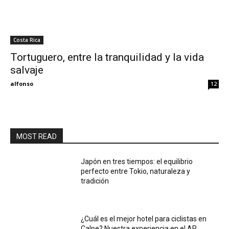
My
Costa Rica
Tortuguero, entre la tranquilidad y la vida
salvaje
Eyes
alfonso
12
MOST READ
Japón en tres tiempos: el equilibrio
perfecto entre Tokio, naturaleza y
tradición
¿Cuál es el mejor hotel para ciclistas en
Calpe? Nuestra experiencia en el AR