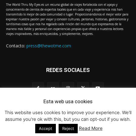
The World Thru My Eyes es un recurso global de viajes fortalecida con el apoyo y
conocimiento de cientos de expertos locales que en cada viaje y experiencia nos han
transmitido lo mejor de cada comunidad o lugar. Proporcionándonos el mejor valor para
expresar nuestra pasión por viajar y conocer culturas, personas, historias, gastronomía y
tantísimas cosas que nos ha regalado cada rincón del mundo que expresamos de la
manera más fiable y personal con experiencias propias que ofrece a nuestros lectores
viajes inspiradores, más enriquecidos, y simplemente, mejores.
Contacto:
press@thewotme.com
REDES SOCIALES
Esta web usa cookies
This website uses cookies to improve your experience. We'll
© 2011-2023 The World Thru My Eyes - Travel Magazine (Versión 4.0)
assume you're ok with this, but you can opt-out if you wish.
Read More
Accept
Reject
HOME
thewotme@TV
Sobre Nosotros
Contacto