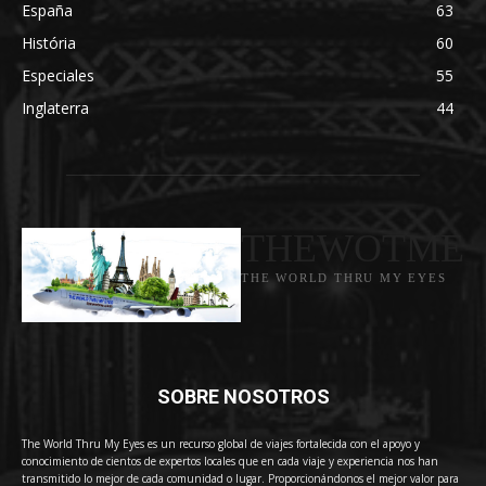
España
63
História
60
Especiales
55
Inglaterra
44
THEWOTME
THE WORLD THRU MY EYES
SOBRE NOSOTROS
The World Thru My Eyes es un recurso global de viajes fortalecida con el apoyo y
conocimiento de cientos de expertos locales que en cada viaje y experiencia nos han
transmitido lo mejor de cada comunidad o lugar. Proporcionándonos el mejor valor para