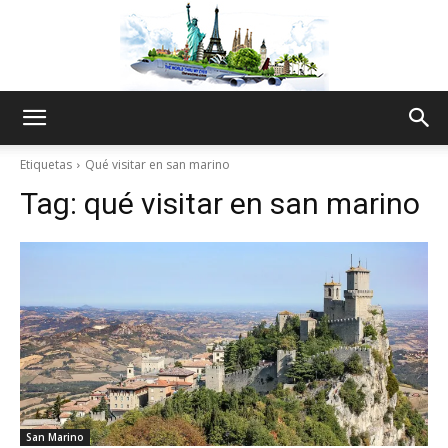
The
Etiquetas
Qué visitar en san marino
Tag:
qué visitar en san marino
World
Thru
My
San Marino