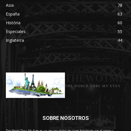
Asia
78
España
63
História
60
Especiales
55
Inglaterra
44
THEWOTME
THE WORLD THRU MY EYES
SOBRE NOSOTROS
The World Thru My Eyes es un recurso global de viajes fortalecida con el apoyo y