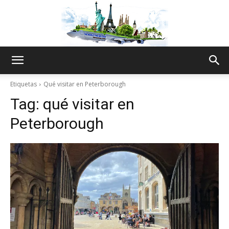
The
Etiquetas
Qué visitar en Peterborough
Tag:
qué visitar en
World
Peterborough
Thru
My