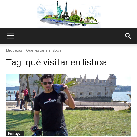
The
Etiquetas
Qué visitar en lisboa
Tag:
qué visitar en lisboa
World
Thru
My
Portugal