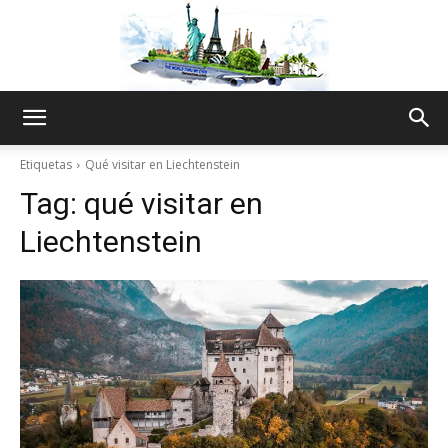
The
Etiquetas
Qué visitar en Liechtenstein
Tag:
qué visitar en
World
Liechtenstein
Thru
My