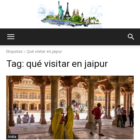
The
Etiquetas
Qué visitar en jaipur
Tag:
qué visitar en jaipur
World
Thru
My
India