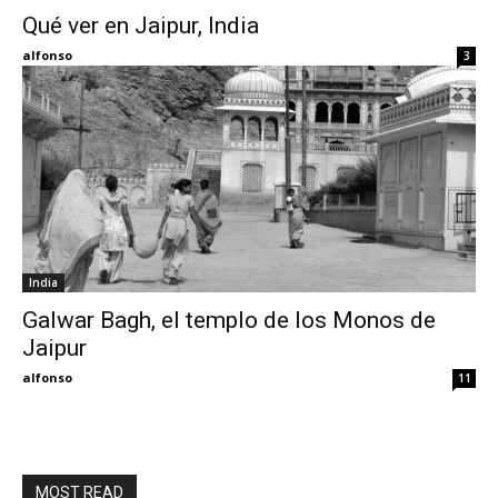
Qué ver en Jaipur, India
Eyes
alfonso
3
India
Galwar Bagh, el templo de los Monos de
Jaipur
alfonso
11
MOST READ