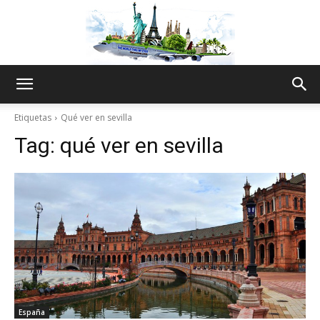
The
Etiquetas
Qué ver en sevilla
Tag:
qué ver en sevilla
World
Thru
My
España