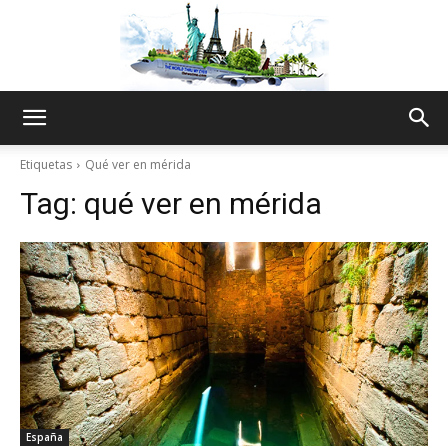
The
Etiquetas
Qué ver en mérida
Tag:
qué ver en mérida
World
Thru
My
España