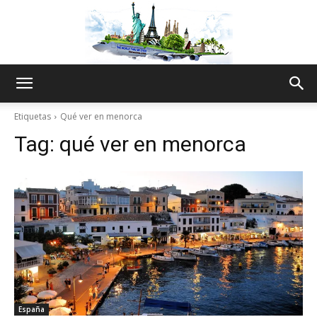
The
Etiquetas
Qué ver en menorca
Tag:
qué ver en menorca
World
Thru
My
España