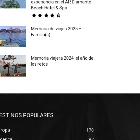
experiencia en el AR Diamante
Beach Hotel & Spa
Memoria de viajes 2025 –
Familia(s)
Memoria viajera 2024: el año de
los retos
ESTINOS POPULARES
uropa
170
mérica
87