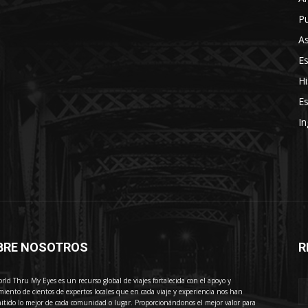
Pu
As
E
Hi
Es
In
BRE NOSOTROS
R
E
rld Thru My Eyes es un recurso global de viajes fortalecida con el apoyo y
miento de cientos de expertos locales que en cada viaje y experiencia nos han
itido lo mejor de cada comunidad o lugar. Proporcionándonos el mejor valor para