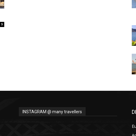
Thru
9
My
Eyes
D
INSTAGRAM @ many travellers
E
A