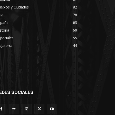
eblos y Ciudades
82
ia
78
spaña
63
stória
60
peciales
55
glaterra
44
EDES SOCIALES