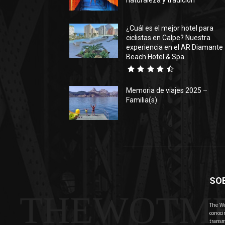
naturaleza y tradición
¿Cuál es el mejor hotel para
ciclistas en Calpe? Nuestra
experiencia en el AR Diamante
Beach Hotel & Spa
Memoria de viajes 2025 –
Familia(s)
SO
THEWOTM
The Wo
conoci
transm