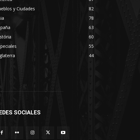
eblos y Ciudades
82
ia
78
spaña
63
stória
60
peciales
55
glaterra
44
EDES SOCIALES