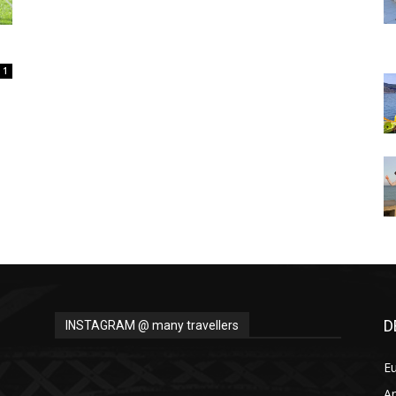
Thru
1
My
Eyes
D
INSTAGRAM @ many travellers
E
A