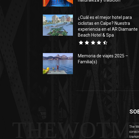
naturaleza y tradición
¿Cuál es el mejor hotel para
ciclistas en Calpe? Nuestra
experiencia en el AR Diamante
Beach Hotel & Spa
Memoria de viajes 2025 –
Familia(s)
SO
THEWOTM
The Wo
conoci
transm