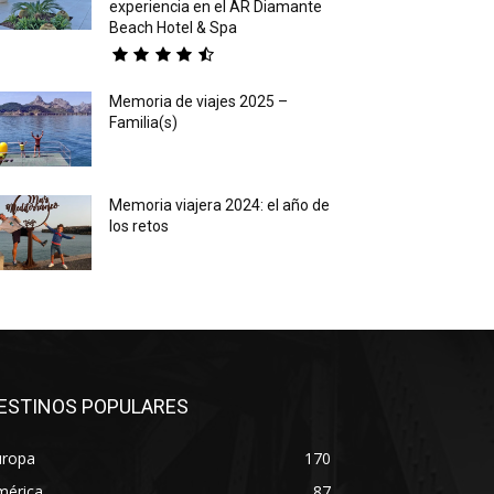
experiencia en el AR Diamante
Beach Hotel & Spa
Memoria de viajes 2025 –
Familia(s)
Memoria viajera 2024: el año de
los retos
ESTINOS POPULARES
uropa
170
mérica
87