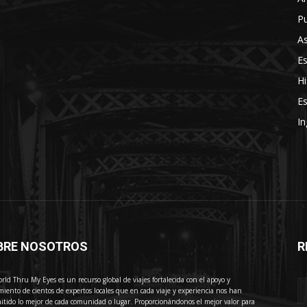
Pu
As
E
Hi
Es
In
BRE NOSOTROS
R
E
rld Thru My Eyes es un recurso global de viajes fortalecida con el apoyo y
miento de cientos de expertos locales que en cada viaje y experiencia nos han
itido lo mejor de cada comunidad o lugar. Proporcionándonos el mejor valor para