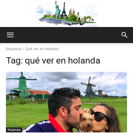
The
Etiquetas
Qué ver en holanda
Tag:
qué ver en holanda
World
Thru
My
Holanda