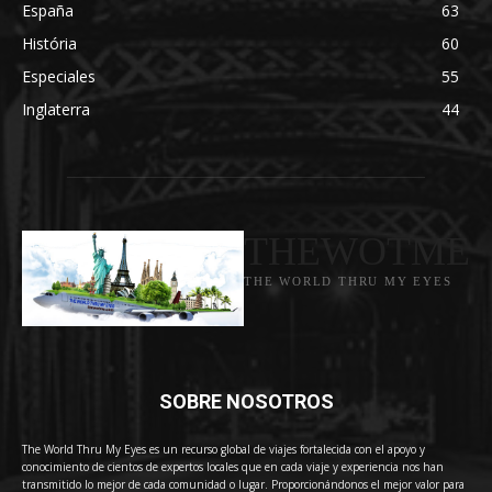
España
63
História
60
Especiales
55
Inglaterra
44
THEWOTME
THE WORLD THRU MY EYES
SOBRE NOSOTROS
The World Thru My Eyes es un recurso global de viajes fortalecida con el apoyo y
conocimiento de cientos de expertos locales que en cada viaje y experiencia nos han
transmitido lo mejor de cada comunidad o lugar. Proporcionándonos el mejor valor para