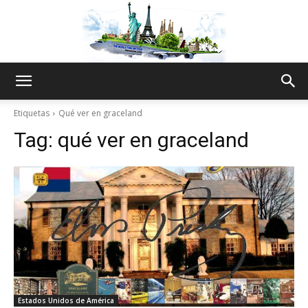
The
Etiquetas
Qué ver en graceland
Tag:
qué ver en graceland
World
Thru
My
Estados Unidos de América