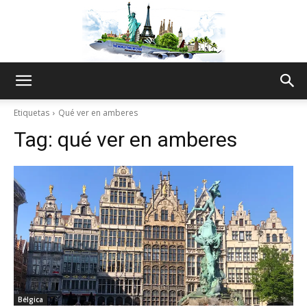
The
Etiquetas
Qué ver en amberes
Tag:
qué ver en amberes
World
Thru
My
Bélgica