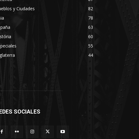
eblos y Ciudades
82
ia
78
spaña
63
stória
60
peciales
55
glaterra
44
EDES SOCIALES