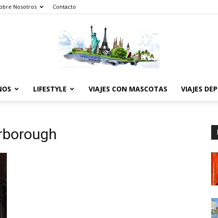
obre Nosotros
Contacto
NOS
LIFESTYLE
VIAJES CON MASCOTAS
VIAJES DE
The
erborough
World