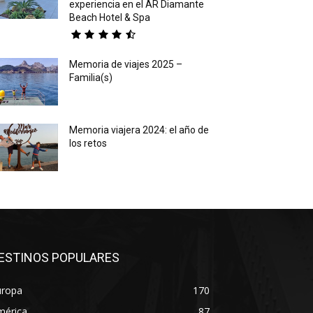
experiencia en el AR Diamante
Beach Hotel & Spa
Memoria de viajes 2025 –
Familia(s)
Memoria viajera 2024: el año de
los retos
ESTINOS POPULARES
uropa
170
mérica
87