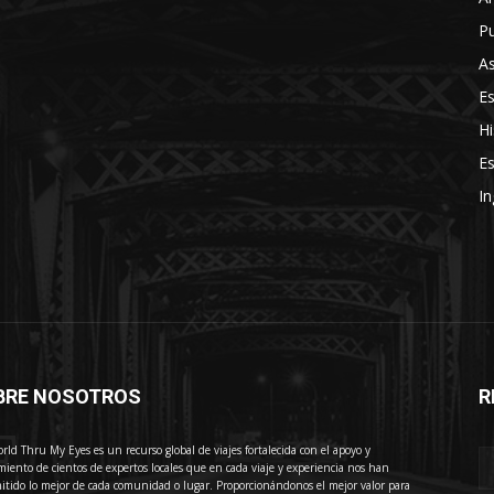
Pu
As
E
Hi
Es
In
BRE NOSOTROS
R
E
rld Thru My Eyes es un recurso global de viajes fortalecida con el apoyo y
miento de cientos de expertos locales que en cada viaje y experiencia nos han
itido lo mejor de cada comunidad o lugar. Proporcionándonos el mejor valor para