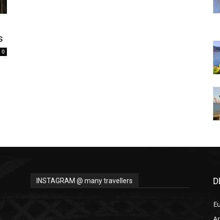
Thru
s
0
My
Eyes
D
INSTAGRAM @ many travellers
E
A