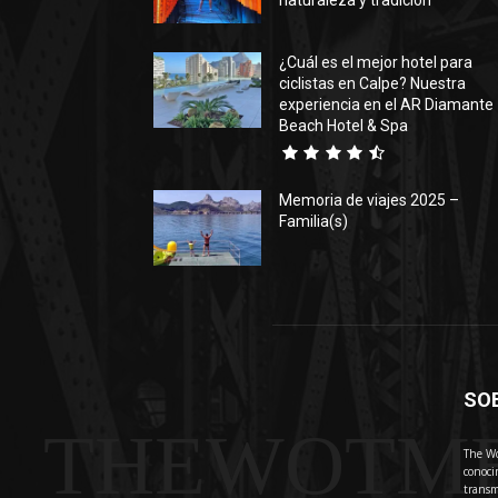
naturaleza y tradición
¿Cuál es el mejor hotel para
ciclistas en Calpe? Nuestra
experiencia en el AR Diamante
Beach Hotel & Spa
Memoria de viajes 2025 –
Familia(s)
SO
THEWOTM
The Wo
conoci
transm