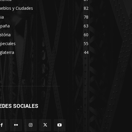
eblos y Ciudades
82
ia
78
spaña
63
stória
60
peciales
55
glaterra
44
EDES SOCIALES