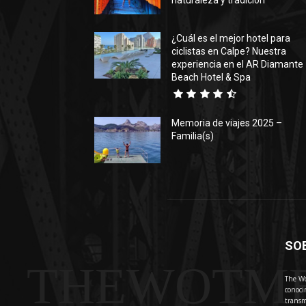
naturaleza y tradición
¿Cuál es el mejor hotel para
ciclistas en Calpe? Nuestra
experiencia en el AR Diamante
Beach Hotel & Spa
Memoria de viajes 2025 –
Familia(s)
SO
THEWOTM
The Wo
conoci
transm