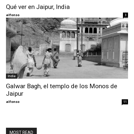
Qué ver en Jaipur, India
Eyes
alfonso
3
India
Galwar Bagh, el templo de los Monos de
Jaipur
alfonso
11
MOST READ