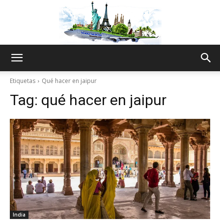
The
Etiquetas
Qué hacer en jaipur
Tag:
qué hacer en jaipur
World
Thru
My
India