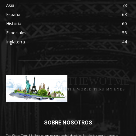
Asia
78
España
63
História
60
Especiales
55
Inglaterra
44
THEWOTME
THE WORLD THRU MY EYES
SOBRE NOSOTROS
The World Thru My Eyes es un recurso global de viajes fortalecida con el apoyo y