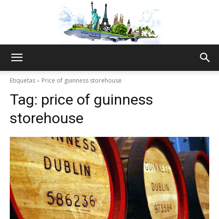
The
Etiquetas
Price of guinness storehouse
Tag:
price of guinness
World
storehouse
Thru
My