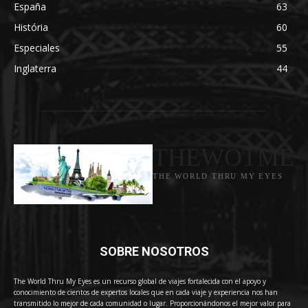
España
63
História
60
Especiales
55
Inglaterra
44
THEWOTME
THE WORLD THRU MY EYES
SOBRE NOSOTROS
The World Thru My Eyes es un recurso global de viajes fortalecida con el apoyo y
conocimiento de cientos de expertos locales que en cada viaje y experiencia nos han
transmitido lo mejor de cada comunidad o lugar. Proporcionándonos el mejor valor para