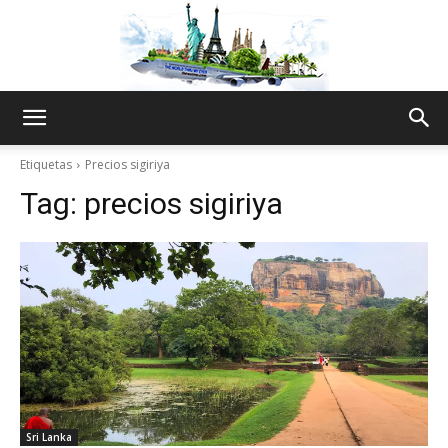
The
Etiquetas
Precios sigiriya
Tag:
precios sigiriya
World
Thru
My
Sri Lanka