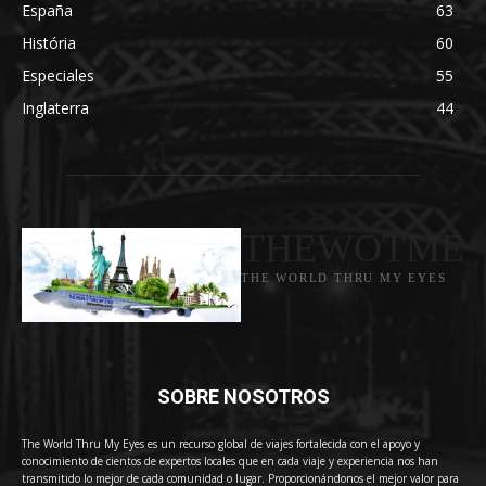
España
63
História
60
Especiales
55
Inglaterra
44
THEWOTME
THE WORLD THRU MY EYES
SOBRE NOSOTROS
The World Thru My Eyes es un recurso global de viajes fortalecida con el apoyo y
conocimiento de cientos de expertos locales que en cada viaje y experiencia nos han
transmitido lo mejor de cada comunidad o lugar. Proporcionándonos el mejor valor para