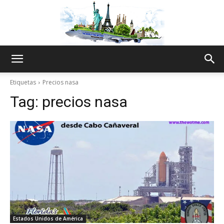
The
Etiquetas
Precios nasa
Tag:
precios nasa
World
Thru
My
Estados Unidos de América