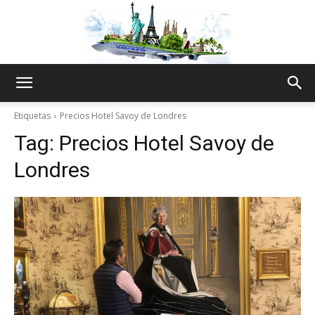
The
Etiquetas
Precios Hotel Savoy de Londres
Tag:
Precios Hotel Savoy de
World
Londres
Thru
My