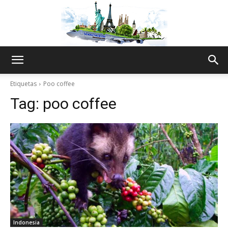
The
Etiquetas
Poo coffee
Tag:
poo coffee
World
Thru
My
Indonesia