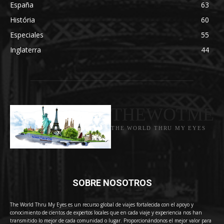
España
63
História
60
Especiales
55
Inglaterra
44
THEWOTME
THE WORLD THRU MY EYES
SOBRE NOSOTROS
The World Thru My Eyes es un recurso global de viajes fortalecida con el apoyo y
conocimiento de cientos de expertos locales que en cada viaje y experiencia nos han
transmitido lo mejor de cada comunidad o lugar. Proporcionándonos el mejor valor para