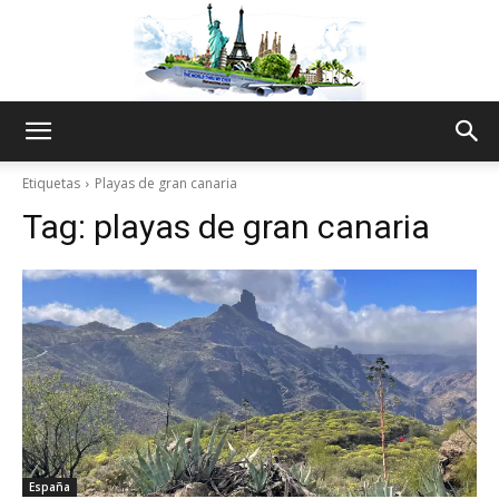
The
Etiquetas
Playas de gran canaria
Tag:
playas de gran canaria
World
Thru
My
España