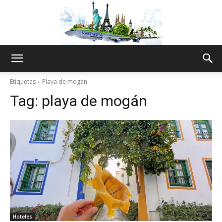
The
Etiquetas
Playa de mogán
Tag:
playa de mogán
World
Thru
My
Hoteles