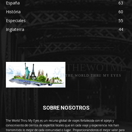
España
63
História
60
Especiales
55
Inglaterra
44
THEWOTME
THE WORLD THRU MY EYES
SOBRE NOSOTROS
The World Thru My Eyes es un recurso global de viajes fortalecida con el apoyo y
conocimiento de cientos de expertos locales que en cada viaje y experiencia nos han
transmitido lo mejor de cada comunidad o lugar. Proporcionándonos el mejor valor para