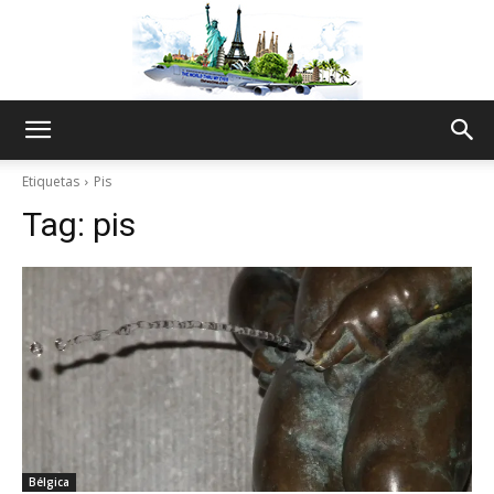
The
Etiquetas
Pis
Tag:
pis
World
Thru
My
Bélgica