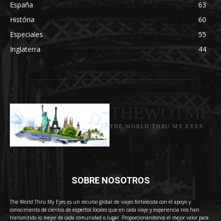
España
63
História
60
Especiales
55
Inglaterra
44
THEWOTME
THE WORLD THRU MY EYES
SOBRE NOSOTROS
The World Thru My Eyes es un recurso global de viajes fortalecida con el apoyo y
conocimiento de cientos de expertos locales que en cada viaje y experiencia nos han
transmitido lo mejor de cada comunidad o lugar. Proporcionándonos el mejor valor para