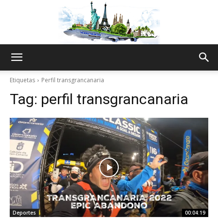
The
Etiquetas
Perfil transgrancanaria
Tag:
perfil transgrancanaria
World
Thru
My
Deportes
00:04:19