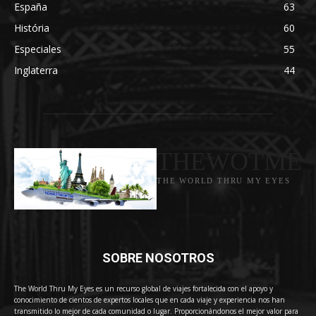
España
63
História
60
Especiales
55
Inglaterra
44
THEWOTME
THE WORLD THRU MY EYES
SOBRE NOSOTROS
The World Thru My Eyes es un recurso global de viajes fortalecida con el apoyo y
conocimiento de cientos de expertos locales que en cada viaje y experiencia nos han
transmitido lo mejor de cada comunidad o lugar. Proporcionándonos el mejor valor para