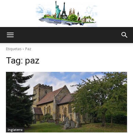
The
Etiquetas
Paz
Tag:
paz
World
Thru
My
Inglaterra