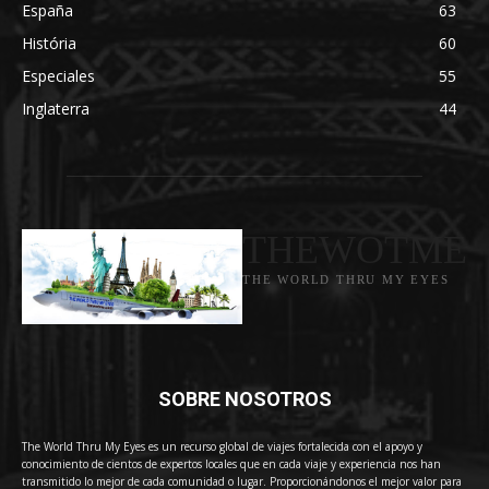
España
63
História
60
Especiales
55
Inglaterra
44
THEWOTME
THE WORLD THRU MY EYES
SOBRE NOSOTROS
The World Thru My Eyes es un recurso global de viajes fortalecida con el apoyo y
conocimiento de cientos de expertos locales que en cada viaje y experiencia nos han
transmitido lo mejor de cada comunidad o lugar. Proporcionándonos el mejor valor para