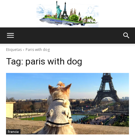
The
Etiquetas
Paris with dog
Tag:
paris with dog
World
Thru
My
Francia