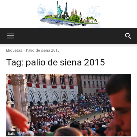
The
Etiquetas
Palio de siena 2015
Tag:
palio de siena 2015
World
Thru
My
Italia