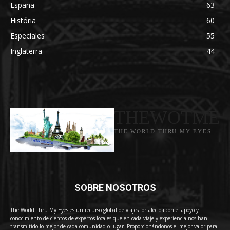
España
63
História
60
Especiales
55
Inglaterra
44
THEWOTME
THE WORLD THRU MY EYES
SOBRE NOSOTROS
The World Thru My Eyes es un recurso global de viajes fortalecida con el apoyo y
conocimiento de cientos de expertos locales que en cada viaje y experiencia nos han
transmitido lo mejor de cada comunidad o lugar. Proporcionándonos el mejor valor para