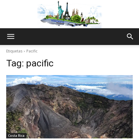
The
Etiquetas
Pacific
Tag:
pacific
World
Thru
My
Costa Rica