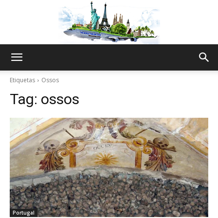
The
Etiquetas
Ossos
Tag:
ossos
World
Thru
My
Portugal