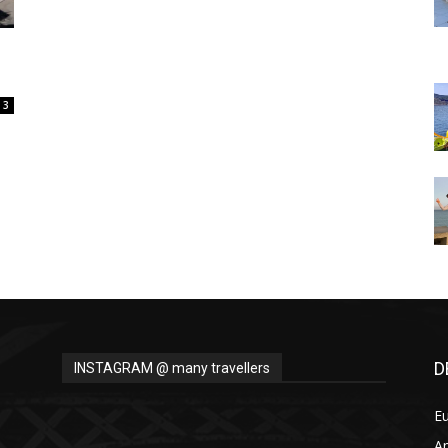
Thru
3
My
Eyes
D
INSTAGRAM @ many travellers
E
A