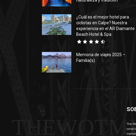
naturaleza y tradición
¿Cuál es el mejor hotel para
ciclistas en Calpe? Nuestra
experiencia en el AR Diamante
Beach Hotel & Spa
Memoria de viajes 2025 –
Familia(s)
SO
THEWOTM
The Wo
conoci
transm