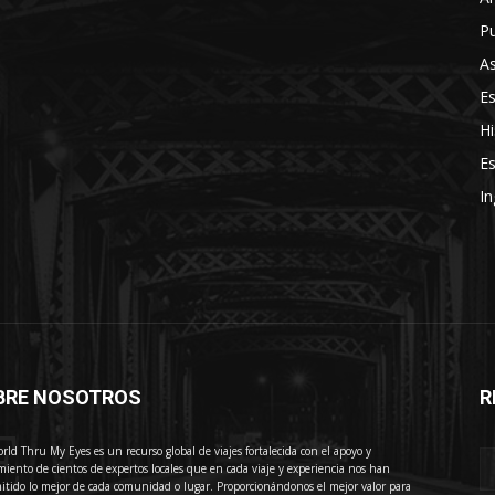
Pu
As
E
Hi
Es
In
BRE NOSOTROS
R
E
rld Thru My Eyes es un recurso global de viajes fortalecida con el apoyo y
miento de cientos de expertos locales que en cada viaje y experiencia nos han
itido lo mejor de cada comunidad o lugar. Proporcionándonos el mejor valor para