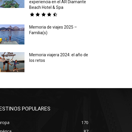
experiencia en el AR Diamante
Beach Hotel & Spa
Memoria de viajes 2025 –
Familia(s)
Memoria viajera 2024: el año de
los retos
ESTINOS POPULARES
uropa
170
mérica
87