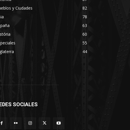
eblos y Ciudades
82
ia
78
spaña
63
stória
60
peciales
55
glaterra
44
EDES SOCIALES