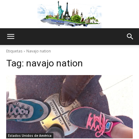
The
Etiquetas
Navajo nation
Tag:
navajo nation
World
Thru
My
Estados Unidos de América