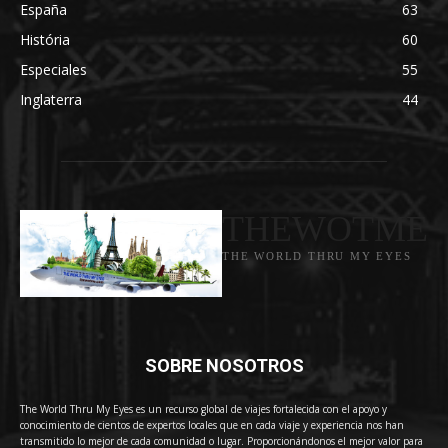
España
63
História
60
Especiales
55
Inglaterra
44
THEWOTME
THE WORLD THRU MY EYES
SOBRE NOSOTROS
The World Thru My Eyes es un recurso global de viajes fortalecida con el apoyo y
conocimiento de cientos de expertos locales que en cada viaje y experiencia nos han
transmitido lo mejor de cada comunidad o lugar. Proporcionándonos el mejor valor para