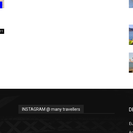
Thru
11
My
Eyes
D
INSTAGRAM @ many travellers
E
A