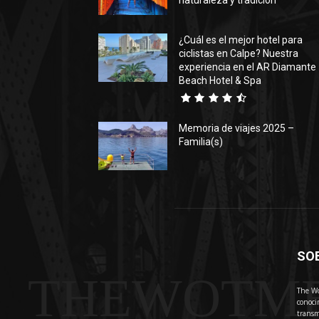
naturaleza y tradición
¿Cuál es el mejor hotel para
ciclistas en Calpe? Nuestra
experiencia en el AR Diamante
Beach Hotel & Spa
Memoria de viajes 2025 –
Familia(s)
SO
THEWOTM
The Wo
conoci
transm