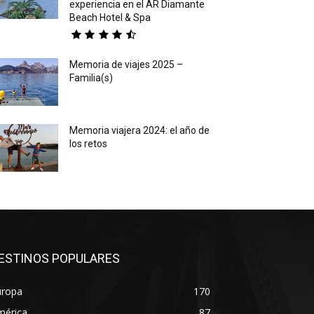
experiencia en el AR Diamante
Beach Hotel & Spa
Memoria de viajes 2025 –
Familia(s)
Memoria viajera 2024: el año de
los retos
ESTINOS POPULARES
uropa
170
mérica
87