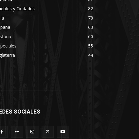
eblos y Ciudades
82
ia
78
spaña
63
stória
60
peciales
55
glaterra
44
EDES SOCIALES