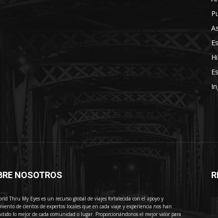
Pu
As
E
Hi
Es
In
BRE NOSOTROS
R
E
rld Thru My Eyes es un recurso global de viajes fortalecida con el apoyo y
miento de cientos de expertos locales que en cada viaje y experiencia nos han
itido lo mejor de cada comunidad o lugar. Proporcionándonos el mejor valor para