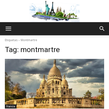
The
Etiquetas
Montmartre
Tag:
montmartre
World
Thru
My
Francia