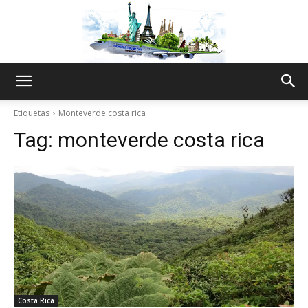
The
Etiquetas
Monteverde costa rica
Tag:
monteverde costa rica
World
Thru
My
Costa Rica