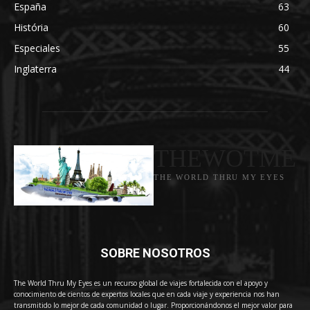
España
63
História
60
Especiales
55
Inglaterra
44
THEWOTME
THE WORLD THRU MY EYES
SOBRE NOSOTROS
The World Thru My Eyes es un recurso global de viajes fortalecida con el apoyo y
conocimiento de cientos de expertos locales que en cada viaje y experiencia nos han
transmitido lo mejor de cada comunidad o lugar. Proporcionándonos el mejor valor para