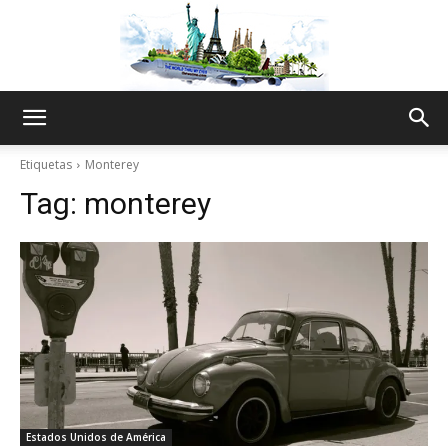
The
Etiquetas
Monterey
Tag:
monterey
World
Thru
My
Estados Unidos de América