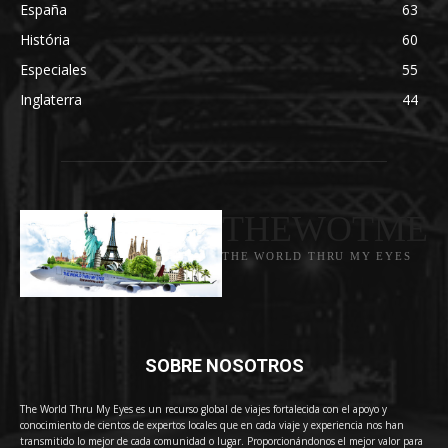
España
63
História
60
Especiales
55
Inglaterra
44
THEWOTME
THE WORLD THRU MY EYES
SOBRE NOSOTROS
The World Thru My Eyes es un recurso global de viajes fortalecida con el apoyo y
conocimiento de cientos de expertos locales que en cada viaje y experiencia nos han
transmitido lo mejor de cada comunidad o lugar. Proporcionándonos el mejor valor para