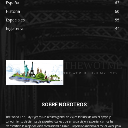
España
63
História
60
Especiales
55
Inglaterra
44
THEWOTME
THE WORLD THRU MY EYES
SOBRE NOSOTROS
The World Thru My Eyes es un recurso global de viajes fortalecida con el apoyo y
conocimiento de cientos de expertos locales que en cada viaje y experiencia nos han
transmitido lo mejor de cada comunidad o lugar. Proporcionándonos el mejor valor para