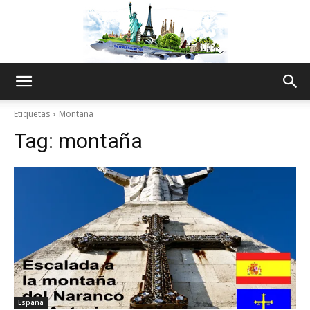
The
Etiquetas
Montaña
Tag:
montaña
World
Thru
My
España