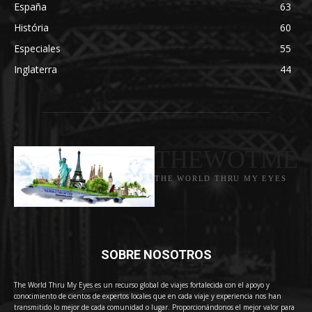
España
63
História
60
Especiales
55
Inglaterra
44
THEWOTME
THE WORLD THRU MY EYES
SOBRE NOSOTROS
The World Thru My Eyes es un recurso global de viajes fortalecida con el apoyo y
conocimiento de cientos de expertos locales que en cada viaje y experiencia nos han
transmitido lo mejor de cada comunidad o lugar. Proporcionándonos el mejor valor para