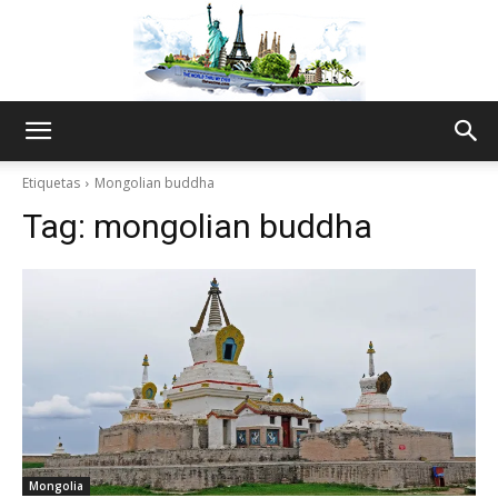
The
Etiquetas
Mongolian buddha
Tag:
mongolian buddha
World
Thru
My
Mongolia