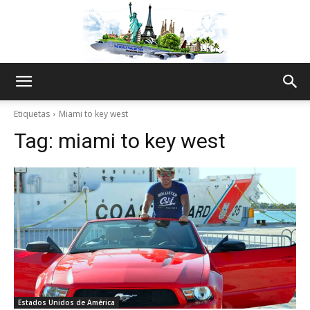
The
Etiquetas
Miami to key west
Tag:
miami to key west
World
Thru
My
Estados Unidos de América