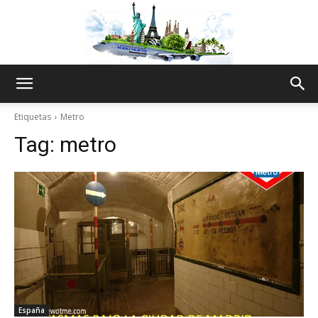
The
Etiquetas
Metro
Tag:
metro
World
Thru
My
España