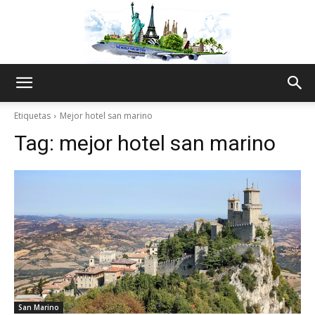
The
Etiquetas
Mejor hotel san marino
Tag:
mejor hotel san marino
World
Thru
My
San Marino