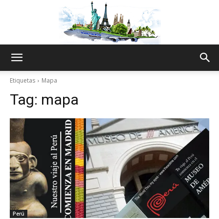
The
Etiquetas
Mapa
Tag:
mapa
World
Thru
My
Perú