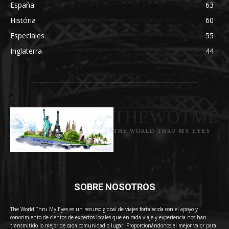
España
63
História
60
Especiales
55
Inglaterra
44
THEWOTME
THE WORLD THRU MY EYES
SOBRE NOSOTROS
The World Thru My Eyes es un recurso global de viajes fortalecida con el apoyo y
conocimiento de cientos de expertos locales que en cada viaje y experiencia nos han
transmitido lo mejor de cada comunidad o lugar. Proporcionándonos el mejor valor para