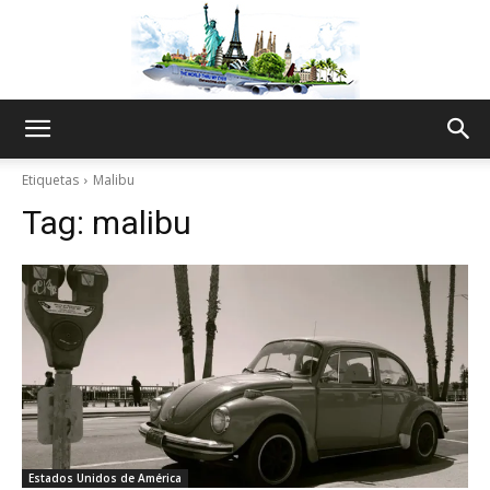
The
Etiquetas
Malibu
Tag:
malibu
World
Thru
My
Estados Unidos de América